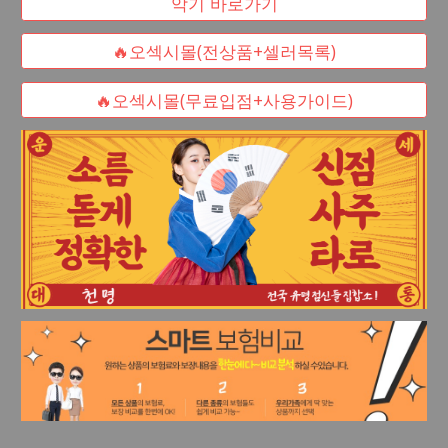
악기 바로가기
🔥오섹시몰(전상품+셀러목록)
🔥오섹시몰(무료입점+사용가이드)