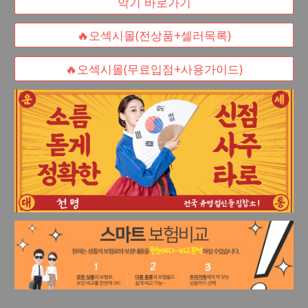
악기 바로가기
🔥오섹시몰(전상품+셀러목록)
🔥오섹시몰(무료입점+사용가이드)